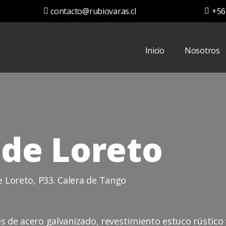
contacto@rubiovaras.cl
+56
Inicio
Nosotros
 de Loreto
 Loreto, P33. Calera de Tango
s de acero galvanizado, revestimiento estuco rústico y