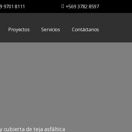
9 9701 8111
+569 3782 8597
Proyectos
Servicios
Contáctanos
 cubierta de teja asfáltica