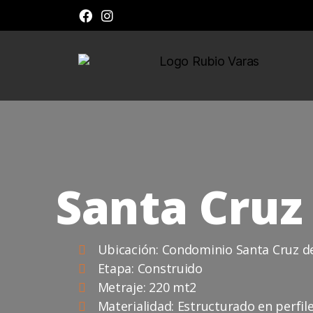
Santa Cruz
Ubicación: Condominio Santa Cruz de
Etapa: Construido
Metraje: 220 mt2
Materialidad: Estructurado en perfile